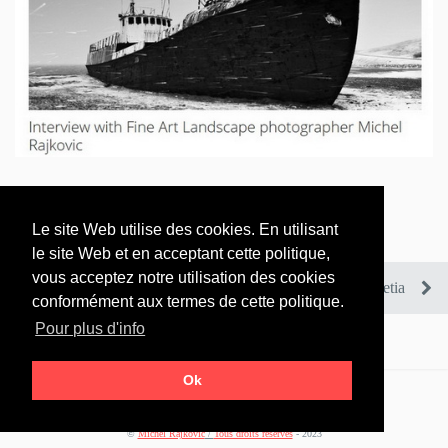
Le site Web utilise des cookies. En utilisant
Rendez-Vous Image 2016
le site Web et en acceptant cette politique,
vous acceptez notre utilisation des cookies
Exposition Hotel Lutetia
conformément aux termes de cette politique.
Pour plus d'info
Ok
©
Michel Rajkovic
/
Tous droits réservés
- 2023